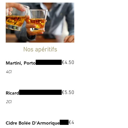
Nos apéritifs
€4.50
Martini, Porto
4Cl
€5.50
Ricard
2Cl
€4
Cidre Bolée D'Armorique