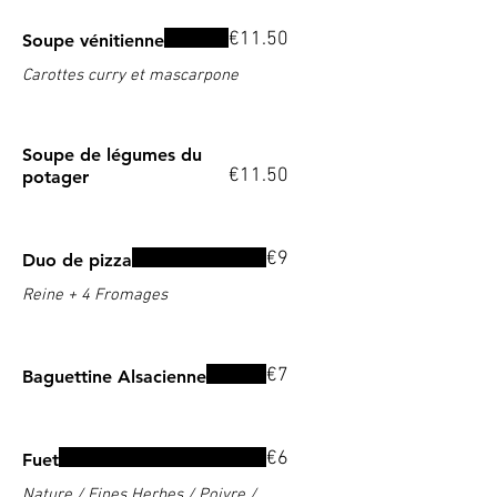
€11.50
Soupe vénitienne
Carottes curry et mascarpone
Soupe de légumes du
€11.50
potager
€9
Duo de pizza
Reine + 4 Fromages
€7
Baguettine Alsacienne
€6
Fuet
Nature / Fines Herbes / Poivre /