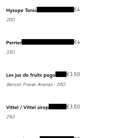
€4
Hysope Tonic
20Cl
€4
Perrier
33Cl
€3.50
Les jus de fruits pago
Abricot, Fraise, Ananas - 20Cl
€3.50
Vittel / Vittel sirop
25Cl