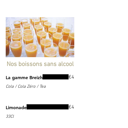
Nos boissons sans alcool
€4
La gamme Breizh
Cola / Cola Zéro / Tea
€4
Limonade
33Cl