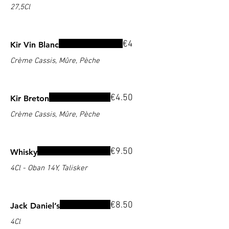
27,5Cl
€4
Kir Vin Blanc
Crème Cassis, Mûre, Pèche
€4.50
Kir Breton
Crème Cassis, Mûre, Pèche
€9.50
Whisky
4Cl - Oban 14Y, Talisker
€8.50
Jack Daniel’s
4Cl